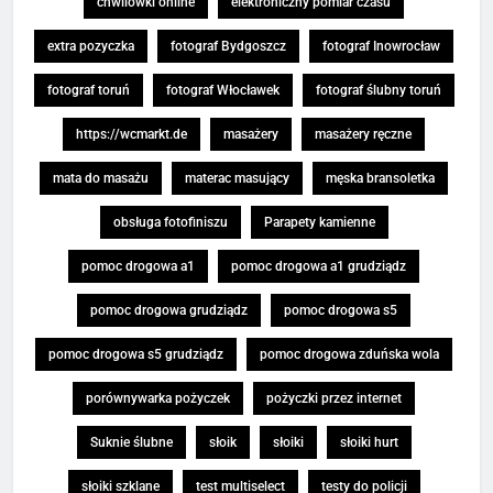
chwilówki online
elektroniczny pomiar czasu
extra pozyczka
fotograf Bydgoszcz
fotograf Inowrocław
fotograf toruń
fotograf Włocławek
fotograf ślubny toruń
https://wcmarkt.de
masażery
masażery ręczne
mata do masażu
materac masujący
męska bransoletka
obsługa fotofiniszu
Parapety kamienne
pomoc drogowa a1
pomoc drogowa a1 grudziądz
pomoc drogowa grudziądz
pomoc drogowa s5
pomoc drogowa s5 grudziądz
pomoc drogowa zduńska wola
porównywarka pożyczek
pożyczki przez internet
Suknie ślubne
słoik
słoiki
słoiki hurt
słoiki szklane
test multiselect
testy do policji