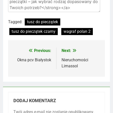
Tagged:
tusz do pieczątek
tusz do pieczątek czarny
wagraf polan 2
Previous:
Next:
Nawigacja
wpisu
Okna pcv Białystok
Nieruchomości
Limassol
DODAJ KOMENTARZ
Twój adres e-mail nie zostanie opublikowany.