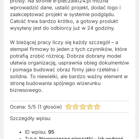
prosty. Na stronie e-pieczatki24.pl można
wprowadzić dane, ustalić projekt, dodać logo i
zaakceptować projekt w systemie podglądu.
Całość trwa bardzo krótko, a gotowy produkt
wysyłany jest do odbiorcy już w 24 godziny.
W bieżącej pracy liczy się każdy szczegół – a
stempel firmowy to jeden z tych czynników, które
potrafią zrobić różnicę. Dobrze dobrany model
ułatwia organizację, usprawnia obieg dokumentów
i pomaga budować obraz firmy jako rzetelna i
solidna. To niewielki, ale bardzo ważny element w
stronę budowania spójnego wizerunku
biznesowego.
Ocena:
5
/
5
(
1
głosów)
Szczegóły wpisu:
ID wpisu:
95
Tytuł:
Nowoczesne pieczątki – jak wybrać