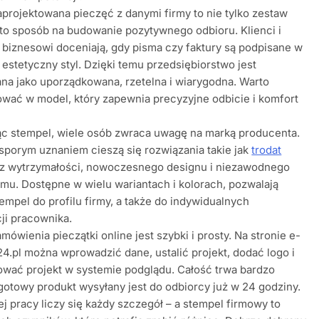
projektowana pieczęć z danymi firmy to nie tylko zestaw
to sposób na budowanie pozytywnego odbioru. Klienci i
 biznesowi doceniają, gdy pisma czy faktury są podpisane w
i estetyczny styl. Dzięki temu przedsiębiorstwo jest
na jako uporządkowana, rzetelna i wiarygodna. Warto
wać w model, który zapewnia precyzyjne odbicie i komfort
ąc stempel, wiele osób zwraca uwagę na marką producenta.
sporym uznaniem cieszą się rozwiązania takie jak
trodat
z wytrzymałości, nowoczesnego designu i niezawodnego
u. Dostępne w wielu wariantach i kolorach, pozwalają
empel do profilu firmy, a także do indywidualnych
ji pracownika.
mówienia pieczątki online jest szybki i prosty. Na stronie e-
24.pl można wprowadzić dane, ustalić projekt, dodać logo i
wać projekt w systemie podglądu. Całość trwa bardzo
 gotowy produkt wysyłany jest do odbiorcy już w 24 godziny.
j pracy liczy się każdy szczegół – a stempel firmowy to