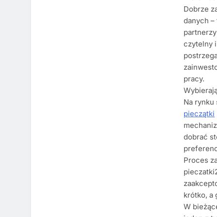
Dobrze za
danych – 
partnerzy
czytelny 
postrzega
zainwesto
pracy.
Wybieraj
Na rynku 
pieczątki
mechanizm
dobrać st
preferenc
Proces za
pieczatki
zaakcepto
krótko, a
W bieżące