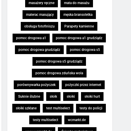
masażery ręczne
mata do masażu
materac masujący
męska bransoletka
obsługa fotofiniszu
Parapety kamienne
pomoc drogowa a1
pomoc drogowa a1 grudziądz
pomoc drogowa grudziądz
pomoc drogowa s5
pomoc drogowa s5 grudziądz
pomoc drogowa zduńska wola
porównywarka pożyczek
pożyczki przez internet
Suknie ślubne
słoik
słoiki
słoiki hurt
słoiki szklane
test multiselect
testy do policji
testy multiselect
wcmarkt.de