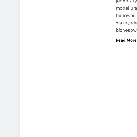
jeden z t
model uł
budować o
ważny el
biznesow
Read More