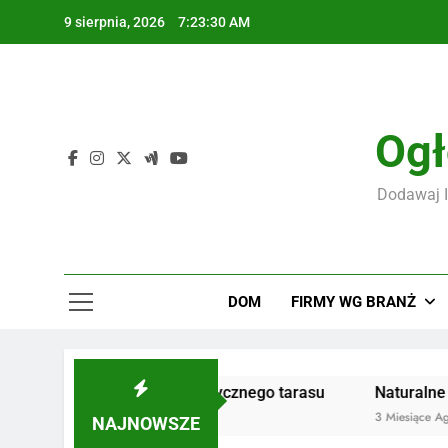
Skip
9 sierpnia, 2026
7:23:31 AM
to
content
F
Ogł
Dodawaj I
F
DOM
FIRMY WG BRANŻ
la trwałego i estetycznego tarasu
Naturalne kosmetyki
3 Miesiące Ago
NAJNOWSZE