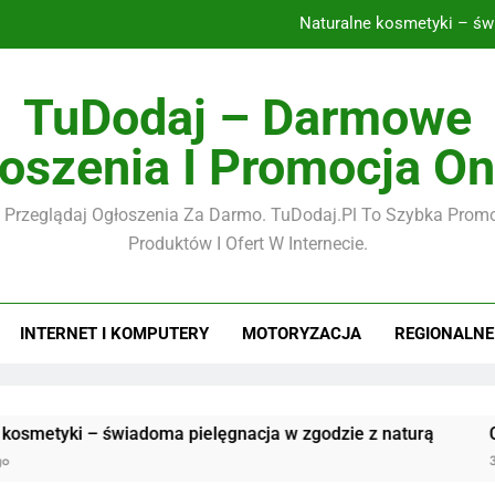
Naturalne kosmetyki – św
CBD – naturalne wspar
TuDodaj – Darmowe
ilmy i fotografia w erze cyfrowej – jak tworzyć, przechowywać i u
oszenia I Promocja On
Płyty tarasowe 2 cm – nowoczesne rozwiązan
 Przeglądaj Ogłoszenia Za Darmo. TuDodaj.pl To Szybka Promo
Naturalne kosmetyki – św
Produktów I Ofert W Internecie.
CBD – naturalne wspar
ilmy i fotografia w erze cyfrowej – jak tworzyć, przechowywać i u
INTERNET I KOMPUTERY
MOTORYZACJA
REGIONALNE
 – świadoma pielęgnacja w zgodzie z naturą
CBD – natu
3 Miesiące Ag