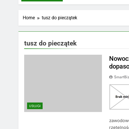
Home
tusz do pieczątek
tusz do pieczątek
Nowocz
dopaso
SmartBi
USŁUGI
zawodowej
rzetelnoś