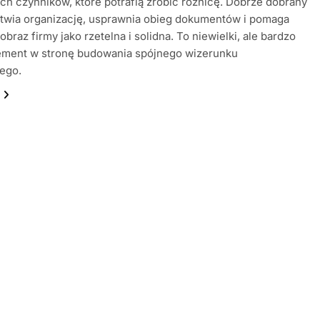
ych czynników, które potrafią zrobić różnicę. Dobrze dobrany
atwia organizację, usprawnia obieg dokumentów i pomaga
braz firmy jako rzetelna i solidna. To niewielki, ale bardzo
ement w stronę budowania spójnego wizerunku
ego.