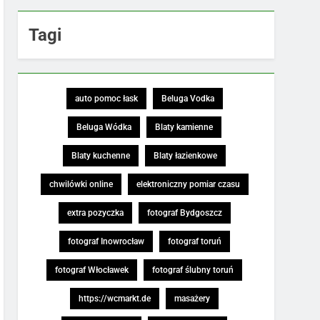
Tagi
auto pomoc łask
Beluga Vodka
Beluga Wódka
Blaty kamienne
Blaty kuchenne
Blaty łazienkowe
chwilówki online
elektroniczny pomiar czasu
extra pozyczka
fotograf Bydgoszcz
fotograf Inowrocław
fotograf toruń
fotograf Włocławek
fotograf ślubny toruń
https://wcmarkt.de
masażery