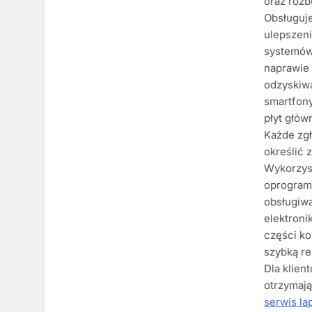
oraz roz
Obsługuj
ulepszeni
systemów
naprawie
odzyskiw
smartfony
płyt głów
Każde zgł
określić 
Wykorzyst
oprogram
obsługiwa
elektroni
części k
szybką re
Dla klien
otrzymają
serwis l