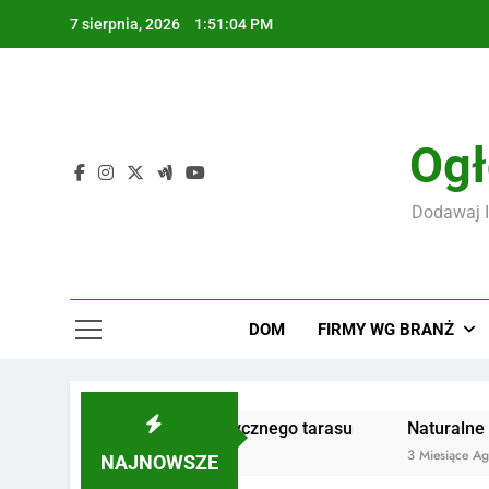
Skip
7 sierpnia, 2026
1:51:05 PM
to
content
F
Ogł
Dodawaj I
F
DOM
FIRMY WG BRANŻ
 trwałego i estetycznego tarasu
Naturalne kosmetyki – 
3 Miesiące Ago
NAJNOWSZE