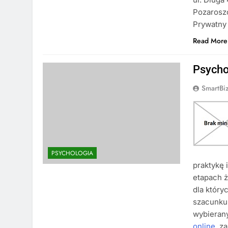
Pozaroszc
Prywatny
Read More
Psycho
SmartBi
PSYCHOLOGIA
praktykę 
etapach ż
dla który
szacunku
wybierany
online
, z