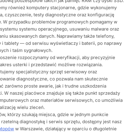
budową podzespołów takich jak pamięć RAM czy dyski SSD.
emy również komputery stacjonarne, gdzie wykonujemy
a, czyszczenie, testy diagnostyczne oraz konfigurację
. W przypadku problemów programowych pomagamy w
 systemu systemu operacyjnego, usuwaniu malware oraz
aniu skasowanych danych. Naprawiamy także telefony,
 i tablety — od serwisu wyświetlaczy i baterii, po naprawy
nych i taśm sygnałowych.
oszenie rozpoczynamy od weryfikacji, aby precyzyjnie
zakres usterki i przedstawić możliwe rozwiązania.
ujemy specjalistyczny sprzęt serwisowy oraz
owanie diagnostyczne, co pozwala nam skutecznie
ć zarówno proste awarie, jak i trudne uszkodzenia
ki. W naszej placówce znajduje się także punkt sprzedaży
omputerowych oraz materiałów serwisowych, co umożliwia
alizację wielu zleceń.
tów, którzy szukają miejsca, gdzie w jednym punkcie
 rzetelną diagnostykę i serwis sprzętu, dostępny jest nasz
aptopów
w Warszawie, działający w oparciu o długoletnie