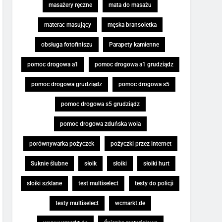
masażery ręczne
mata do masażu
materac masujący
męska bransoletka
obsługa fotofiniszu
Parapety kamienne
pomoc drogowa a1
pomoc drogowa a1 grudziądz
pomoc drogowa grudziądz
pomoc drogowa s5
pomoc drogowa s5 grudziądz
pomoc drogowa zduńska wola
porównywarka pożyczek
pożyczki przez internet
Suknie ślubne
słoik
słoiki
słoiki hurt
słoiki szklane
test multiselect
testy do policji
testy multiselect
wcmarkt.de