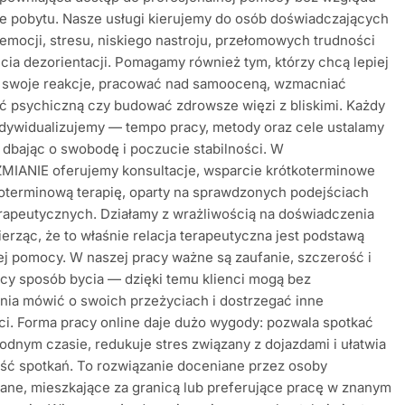
e pobytu. Nasze usługi kierujemy do osób doświadczających
emocji, stresu, niskiego nastroju, przełomowych trudności
cia dezorientacji. Pomagamy również tym, którzy chcą lepiej
 swoje reakcje, pracować nad samooceną, wzmacniać
 psychiczną czy budować zdrowsze więzi z bliskimi. Każdy
dywidualizujemy — tempo pracy, metody oraz cele ustalamy
 dbając o swobodę i poczucie stabilności. W
IANIE oferujemy konsultacje, wsparcie krótkoterminowe
oterminową terapię, oparty na sprawdzonych podejściach
rapeutycznych. Działamy z wrażliwością na doświadczenia
wierząc, że to właśnie relacja terapeutyczna jest podstawą
j pomocy. W naszej pracy ważne są zaufanie, szczerość i
cy sposób bycia — dzięki temu klienci mogą bez
ia mówić o swoich przeżyciach i dostrzegać inne
i. Forma pracy online daje dużo wygody: pozwala spotkać
odnym czasie, redukuje stres związany z dojazdami i ułatwia
ść spotkań. To rozwiązanie doceniane przez osoby
ne, mieszkające za granicą lub preferujące pracę w znanym