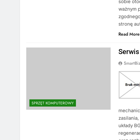
sobie oto
ważnym p
zgodnego
stronę au
Read More
Serwis
SmartBi
SPRZĘT KOMPUTEROWY
mechanicz
zasilania
układy BG
regenera