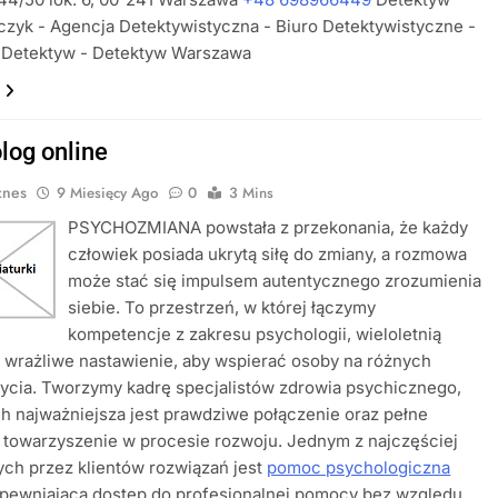
zyk - Agencja Detektywistyczna - Biuro Detektywistyczne -
 Detektyw - Detektyw Warszawa
log online
znes
9 Miesięcy Ago
0
3 Mins
PSYCHOZMIANA powstała z przekonania, że każdy
człowiek posiada ukrytą siłę do zmiany, a rozmowa
może stać się impulsem autentycznego zrozumienia
siebie. To przestrzeń, w której łączymy
kompetencje z zakresu psychologii, wieloletnią
i wrażliwe nastawienie, aby wspierać osoby na różnych
ycia. Tworzymy kadrę specjalistów zdrowia psychicznego,
ch najważniejsza jest prawdziwe połączenie oraz pełne
 towarzyszenie w procesie rozwoju. Jednym z najczęściej
ch przez klientów rozwiązań jest
pomoc psychologiczna
apewniająca dostęp do profesjonalnej pomocy bez względu