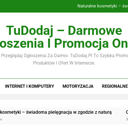
Naturalne kosmetyki – św
CBD – naturalne wspar
TuDodaj – Darmowe
ilmy i fotografia w erze cyfrowej – jak tworzyć, przechowywać i u
oszenia I Promocja On
Płyty tarasowe 2 cm – nowoczesne rozwiązan
 Przeglądaj Ogłoszenia Za Darmo. TuDodaj.pl To Szybka Promo
Naturalne kosmetyki – św
Produktów I Ofert W Internecie.
CBD – naturalne wspar
ilmy i fotografia w erze cyfrowej – jak tworzyć, przechowywać i u
INTERNET I KOMPUTERY
MOTORYZACJA
REGIONALNE
świadoma pielęgnacja w zgodzie z naturą
CBD – natural
3 Miesiące Ago