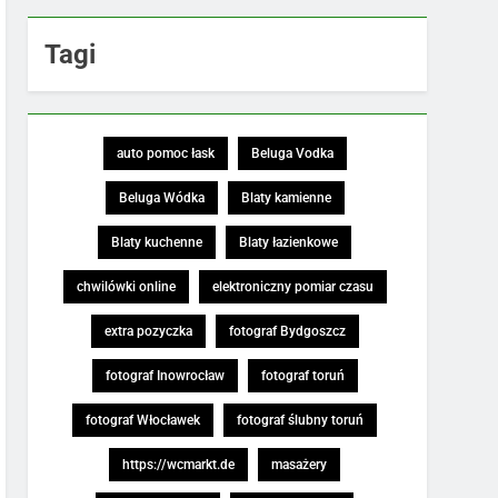
Tagi
auto pomoc łask
Beluga Vodka
Beluga Wódka
Blaty kamienne
Blaty kuchenne
Blaty łazienkowe
chwilówki online
elektroniczny pomiar czasu
extra pozyczka
fotograf Bydgoszcz
fotograf Inowrocław
fotograf toruń
fotograf Włocławek
fotograf ślubny toruń
https://wcmarkt.de
masażery