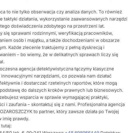
ca to nie tylko obserwacja czy analiza danych. To również
 taktyki działania, wykorzystanie zaawansowanych narzędzi
tego doświadczenia zdobytego na przestrzeni lat.
 się sprawami rodzinnymi, weryfikacją pracowników,
niem osób i majątku, a także dochodzeniami w obszarze
m. Każde zlecenie traktujemy z pełną dyskrecją i
aniem – bo wiemy, że w delikatnych sprawach liczy się
al.
oczesna agencja detektywistyczna łączymy klasyczne
z innowacyjnymi narzędziami, co pozwala nam działać
fektywnie i dostarczać rzetelnych raportów, które mogą
 podstawę do dalszych kroków prawnych lub biznesowych.
rzebujesz wsparcia w sprawie wymagającej praktyki,
ci i zaufania – skontaktuj się z nami. Profesjonalna agencja
OZAROSZCZYK to partner, który zawsze działa po Twojej
 w imię prawdy.
tutaj:
 44/50 lok. 6, 00-241 Warszawa
+48 698966449
Detektyw