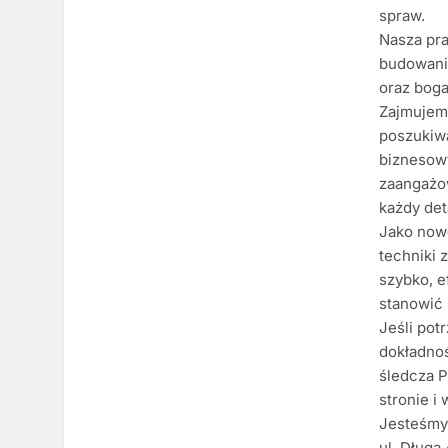
spraw.
Nasza pra
budowanie
oraz boga
Zajmujemy
poszukiwa
biznesowy
zaangażow
każdy det
Jako now
techniki 
szybko, e
stanowić
Jeśli pot
dokładnoś
śledcza P
stronie i
Jesteśmy 
ul. Długa