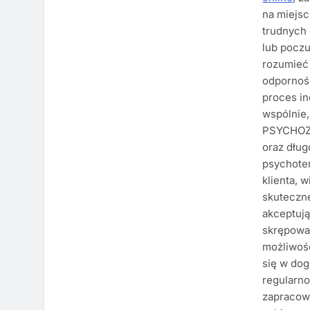
na miejsc
trudnych 
lub poczu
rozumieć
odporność
proces in
wspólnie,
PSYCHOZM
oraz dług
psychote
klienta, 
skuteczne
akceptują
skrępowan
możliwośc
się w dog
regularno
zapracowa