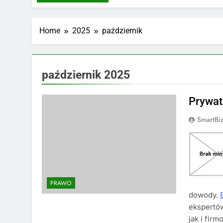
Home
2025
październik
październik 2025
Prywat
SmartBi
PRAWO
dowody.
ekspertów
jak i fir