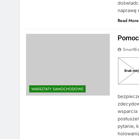
doświadc
naprawę 
Read More
Pomoc 
SmartBi
WARSZTATY SAMOCHODOWE
bezpiecze
zdecydowa
wsparcia 
posłuszeń
pytanie, 
holowania