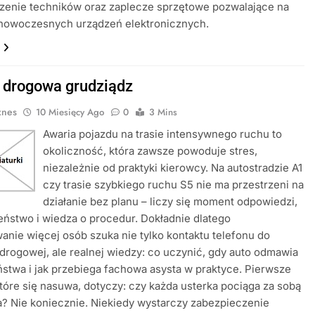
zenie techników oraz zaplecze sprzętowe pozwalające na
nowoczesnych urządzeń elektronicznych.
drogowa grudziądz
znes
10 Miesięcy Ago
0
3 Mins
Awaria pojazdu na trasie intensywnego ruchu to
okoliczność, która zawsze powoduje stres,
niezależnie od praktyki kierowcy. Na autostradzie A1
czy trasie szybkiego ruchu S5 nie ma przestrzeni na
działanie bez planu – liczy się moment odpowiedzi,
ństwo i wiedza o procedur. Dokładnie dlatego
nie więcej osób szuka nie tylko kontaktu telefonu do
drogowej, ale realnej wiedzy: co uczynić, gdy auto odmawia
stwa i jak przebiega fachowa asysta w praktyce. Pierwsze
które się nasuwa, dotyczy: czy każda usterka pociąga za sobą
? Nie koniecznie. Niekiedy wystarczy zabezpieczenie