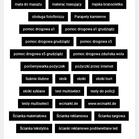
mata do masażu
materac masujący
męska bransoletka
obsługa fotofiniszu
Parapety kamienne
pomoc drogowa a1
pomoc drogowa a1 grudziądz
pomoc drogowa grudziądz
pomoc drogowa s5
pomoc drogowa s5 grudziądz
pomoc drogowa zduńska wola
porównywarka pożyczek
pożyczki przez internet
Suknie ślubne
słoik
słoiki
słoiki hurt
słoiki szklane
test multiselect
testy do policji
testy multiselect
wcmarkt.de
www.wcmarkt.de
Ścianka materiałowa
Ścianka reklamowa
Ścianka targowa
Ścianka tekstylna
ścianki reklamowe podświetlane led