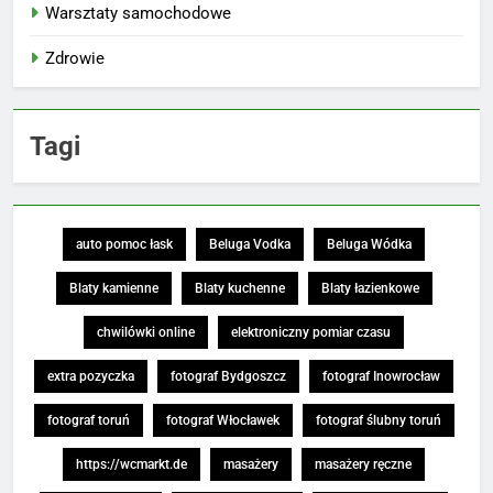
Warsztaty samochodowe
Zdrowie
Tagi
auto pomoc łask
Beluga Vodka
Beluga Wódka
Blaty kamienne
Blaty kuchenne
Blaty łazienkowe
chwilówki online
elektroniczny pomiar czasu
extra pozyczka
fotograf Bydgoszcz
fotograf Inowrocław
fotograf toruń
fotograf Włocławek
fotograf ślubny toruń
https://wcmarkt.de
masażery
masażery ręczne