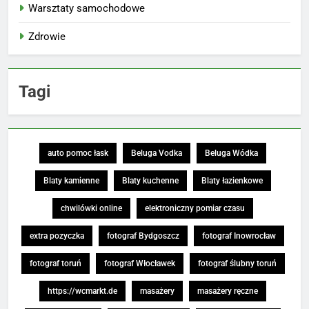
Warsztaty samochodowe
Zdrowie
Tagi
auto pomoc łask
Beluga Vodka
Beluga Wódka
Blaty kamienne
Blaty kuchenne
Blaty łazienkowe
chwilówki online
elektroniczny pomiar czasu
extra pozyczka
fotograf Bydgoszcz
fotograf Inowrocław
fotograf toruń
fotograf Włocławek
fotograf ślubny toruń
https://wcmarkt.de
masażery
masażery ręczne