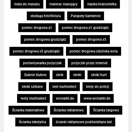
mata do masażu
materac masujący
męska bransoletka
obsługa fotofiniszu
Parapety kamienne
pomoc drogowa a1
pomoc drogowa a1 grudziądz
pomoc drogowa grudziądz
pomoc drogowa s5
pomoc drogowa s5 grudziądz
pomoc drogowa zduńska wola
porównywarka pożyczek
pożyczki przez internet
Suknie ślubne
słoik
słoiki
słoiki hurt
słoiki szklane
test multiselect
testy do policji
testy multiselect
wcmarkt.de
www.wcmarkt.de
Ścianka materiałowa
Ścianka reklamowa
Ścianka targowa
Ścianka tekstylna
ścianki reklamowe podświetlane led