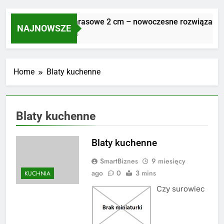
Płyty tarasowe 2 cm – nowoczesne rozwiązanie dl
NAJNOWSZE
6 Dni Ago
Home
Blaty kuchenne
Blaty kuchenne
Blaty kuchenne
SmartBiznes
9 miesięcy
ago
0
3 mins
KUCHNIA
Czy surowiec