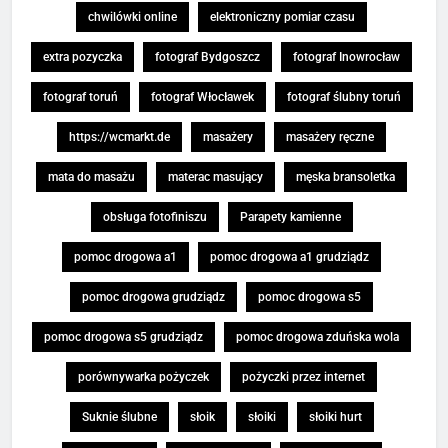
chwilówki online
elektroniczny pomiar czasu
extra pozyczka
fotograf Bydgoszcz
fotograf Inowrocław
fotograf toruń
fotograf Włocławek
fotograf ślubny toruń
https://wcmarkt.de
masażery
masażery ręczne
mata do masażu
materac masujący
męska bransoletka
obsługa fotofiniszu
Parapety kamienne
pomoc drogowa a1
pomoc drogowa a1 grudziądz
pomoc drogowa grudziądz
pomoc drogowa s5
pomoc drogowa s5 grudziądz
pomoc drogowa zduńska wola
porównywarka pożyczek
pożyczki przez internet
Suknie ślubne
słoik
słoiki
słoiki hurt