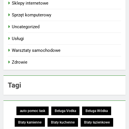
Sklepy internetowe
Sprzęt komputerowy
Uncategorized
Usługi
Warsztaty samochodowe
Zdrowie
Tagi
auto pomoc łask
Beluga Vodka
Beluga Wódka
Blaty kamienne
Blaty kuchenne
Blaty łazienkowe