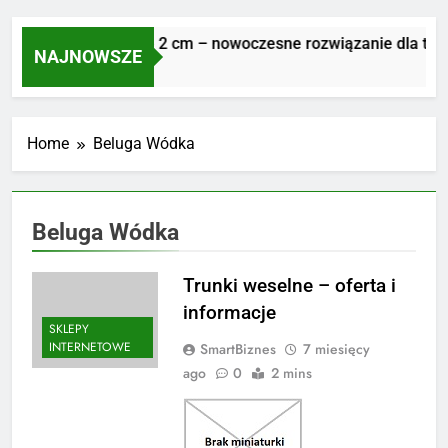
Płyty tarasowe 2 cm – nowoczesne rozwiązanie dla trwał
NAJNOWSZE
5 Dni Ago
Home
Beluga Wódka
Beluga Wódka
Trunki weselne – oferta i
informacje
SKLEPY
INTERNETOWE
SmartBiznes
7 miesięcy
ago
0
2 mins