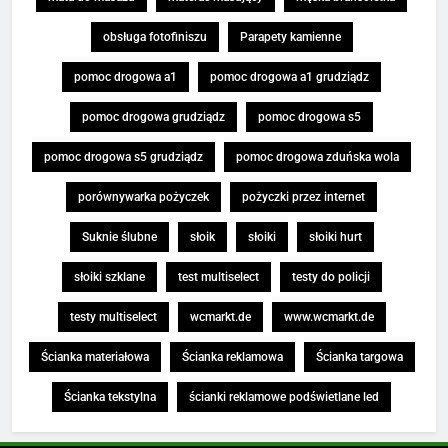
obsługa fotofiniszu
Parapety kamienne
pomoc drogowa a1
pomoc drogowa a1 grudziądz
pomoc drogowa grudziądz
pomoc drogowa s5
pomoc drogowa s5 grudziądz
pomoc drogowa zduńska wola
porównywarka pożyczek
pożyczki przez internet
Suknie ślubne
słoik
słoiki
słoiki hurt
słoiki szklane
test multiselect
testy do policji
testy multiselect
wcmarkt.de
www.wcmarkt.de
Ścianka materiałowa
Ścianka reklamowa
Ścianka targowa
Ścianka tekstylna
ścianki reklamowe podświetlane led