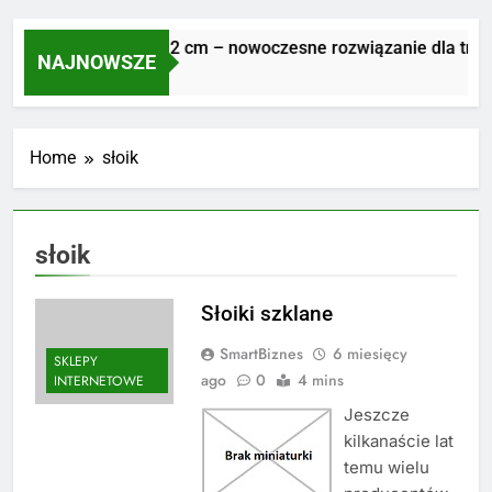
Płyty tarasowe 2 cm – nowoczesne rozwiązanie dla trwałe
NAJNOWSZE
1 Tydzień Ago
Home
słoik
słoik
Słoiki szklane
SmartBiznes
6 miesięcy
SKLEPY
ago
0
4 mins
INTERNETOWE
Jeszcze
kilkanaście lat
temu wielu