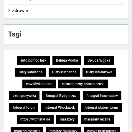
Zdrowie
Tagi
auto pomoc łask
Beluga Vodka
Beluga Wódka
Blaty kamienne
Blaty kuchenne
Blaty łazienkowe
chwilówki online
elektroniczny pomiar czasu
extra pozyczka
fotograf Bydgoszcz
fotograf Inowrocław
fotograf toruń
fotograf Włocławek
fotograf ślubny toruń
https://wcmarkt.de
masażery
masażery ręczne
mata do masażu
materac masujący
męska bransoletka