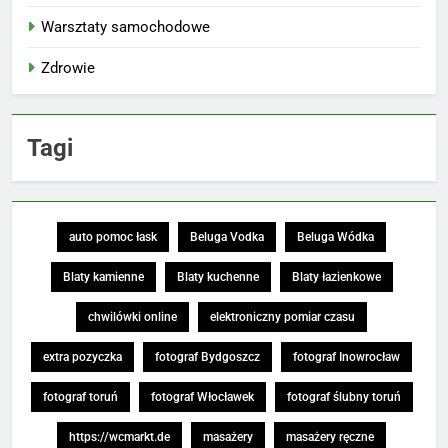
Warsztaty samochodowe
Zdrowie
Tagi
auto pomoc łask
Beluga Vodka
Beluga Wódka
Blaty kamienne
Blaty kuchenne
Blaty łazienkowe
chwilówki online
elektroniczny pomiar czasu
extra pozyczka
fotograf Bydgoszcz
fotograf Inowrocław
fotograf toruń
fotograf Włocławek
fotograf ślubny toruń
https://wcmarkt.de
masażery
masażery ręczne