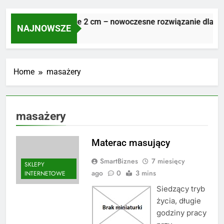
Płyty tarasowe 2 cm – nowoczesne rozwiązanie dla trwa
NAJNOWSZE
7 Dni Ago
Home
masażery
masażery
Materac masujący
SmartBiznes
7 miesięcy
SKLEPY
ago
0
3 mins
INTERNETOWE
Siedzący tryb
życia, długie
godziny pracy