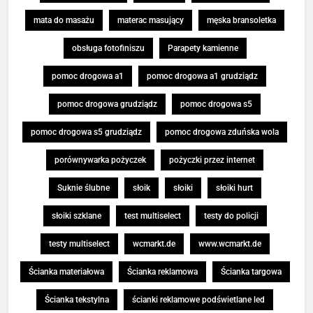
mata do masażu
materac masujący
męska bransoletka
obsługa fotofiniszu
Parapety kamienne
pomoc drogowa a1
pomoc drogowa a1 grudziądz
pomoc drogowa grudziądz
pomoc drogowa s5
pomoc drogowa s5 grudziądz
pomoc drogowa zduńska wola
porównywarka pożyczek
pożyczki przez internet
Suknie ślubne
słoik
słoiki
słoiki hurt
słoiki szklane
test multiselect
testy do policji
testy multiselect
wcmarkt.de
www.wcmarkt.de
Ścianka materiałowa
Ścianka reklamowa
Ścianka targowa
Ścianka tekstylna
ścianki reklamowe podświetlane led