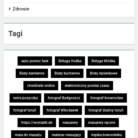
Zdrowie
Tagi
auto pomoc łask
Beluga Vodka
Beluga Wódka
Blaty kamienne
Blaty kuchenne
Blaty łazienkowe
chwilówki online
elektroniczny pomiar czasu
extra pozyczka
fotograf Bydgoszcz
fotograf Inowrocław
fotograf toruń
fotograf Włocławek
fotograf ślubny toruń
https://wcmarkt.de
masażery
masażery ręczne
mata do masażu
materac masujący
męska bransoletka