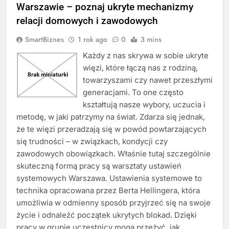
Warszawie – poznaj ukryte mechanizmy
relacji domowych i zawodowych
SmartBiznes
1 rok ago
0
3 mins
Każdy z nas skrywa w sobie ukryte
więzi, które łączą nas z rodziną,
towarzyszami czy nawet przeszłymi
generacjami. To one często
kształtują nasze wybory, uczucia i
metodę, w jaki patrzymy na świat. Zdarza się jednak,
że te więzi przeradzają się w powód powtarzających
się trudności – w związkach, kondycji czy
zawodowych obowiązkach. Właśnie tutaj szczególnie
skuteczną formą pracy są warsztaty ustawień
systemowych Warszawa. Ustawienia systemowe to
technika opracowana przez Berta Hellingera, która
umożliwia w odmienny sposób przyjrzeć się na swoje
życie i odnaleźć początek ukrytych blokad. Dzięki
pracy w grupie uczestnicy mogą przeżyć, jak