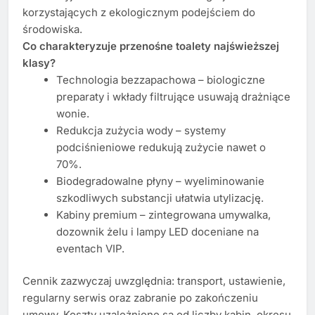
korzystających z ekologicznym podejściem do
środowiska.
Co charakteryzuje przenośne toalety najświeższej
klasy?
Technologia bezzapachowa – biologiczne
preparaty i wkłady filtrujące usuwają drażniące
wonie.
Redukcja zużycia wody – systemy
podciśnieniowe redukują zużycie nawet o
70%.
Biodegradowalne płyny – wyeliminowanie
szkodliwych substancji ułatwia utylizację.
Kabiny premium – zintegrowana umywalka,
dozownik żelu i lampy LED doceniane na
eventach VIP.
Cennik zazwyczaj uwzględnia: transport, ustawienie,
regularny serwis oraz zabranie po zakończeniu
umowy. Koszty uzależnione są od liczby kabin, okresu