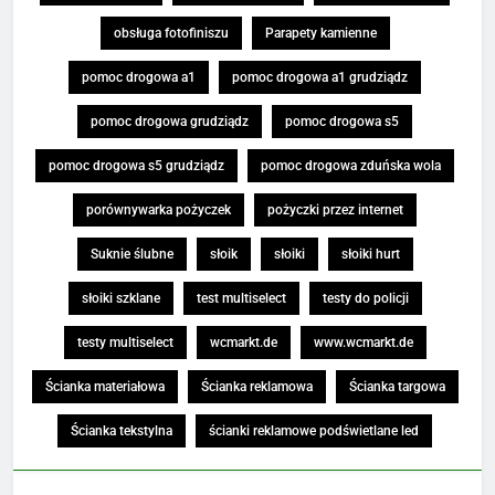
obsługa fotofiniszu
Parapety kamienne
pomoc drogowa a1
pomoc drogowa a1 grudziądz
pomoc drogowa grudziądz
pomoc drogowa s5
pomoc drogowa s5 grudziądz
pomoc drogowa zduńska wola
porównywarka pożyczek
pożyczki przez internet
Suknie ślubne
słoik
słoiki
słoiki hurt
słoiki szklane
test multiselect
testy do policji
testy multiselect
wcmarkt.de
www.wcmarkt.de
Ścianka materiałowa
Ścianka reklamowa
Ścianka targowa
Ścianka tekstylna
ścianki reklamowe podświetlane led