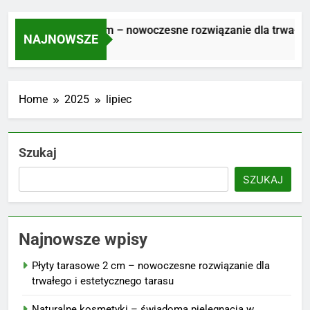
Płyty tarasowe 2 cm – nowoczesne rozwiązanie dla trwałego i 
NAJNOWSZE
 Tydzień Ago
Home
2025
lipiec
Szukaj
SZUKAJ
Najnowsze wpisy
Płyty tarasowe 2 cm – nowoczesne rozwiązanie dla
trwałego i estetycznego tarasu
Naturalne kosmetyki – świadoma pielęgnacja w