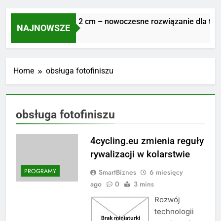
Płyty tarasowe 2 cm – nowoczesne rozwiązanie dla trwał
NAJNOWSZE
1 Tydzień Ago
Home
obsługa fotofiniszu
obsługa fotofiniszu
4cycling.eu zmienia reguły
rywalizacji w kolarstwie
PROGRAMY
SmartBiznes
6 miesięcy
ago
0
3 mins
Rozwój
technologii