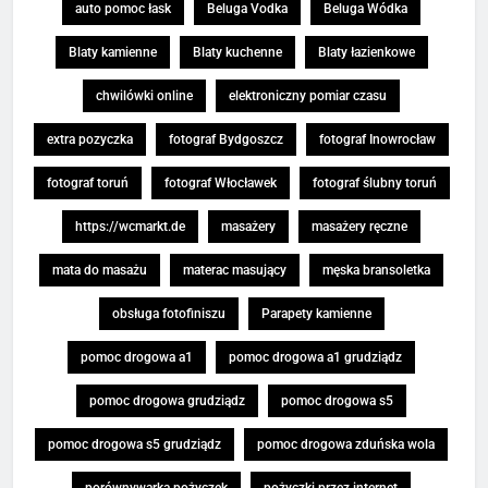
auto pomoc łask
Beluga Vodka
Beluga Wódka
Blaty kamienne
Blaty kuchenne
Blaty łazienkowe
chwilówki online
elektroniczny pomiar czasu
extra pozyczka
fotograf Bydgoszcz
fotograf Inowrocław
fotograf toruń
fotograf Włocławek
fotograf ślubny toruń
https://wcmarkt.de
masażery
masażery ręczne
mata do masażu
materac masujący
męska bransoletka
obsługa fotofiniszu
Parapety kamienne
pomoc drogowa a1
pomoc drogowa a1 grudziądz
pomoc drogowa grudziądz
pomoc drogowa s5
pomoc drogowa s5 grudziądz
pomoc drogowa zduńska wola
porównywarka pożyczek
pożyczki przez internet