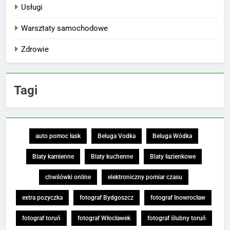
Usługi
Warsztaty samochodowe
Zdrowie
Tagi
auto pomoc łask
Beluga Vodka
Beluga Wódka
Blaty kamienne
Blaty kuchenne
Blaty łazienkowe
chwilówki online
elektroniczny pomiar czasu
extra pozyczka
fotograf Bydgoszcz
fotograf Inowrocław
fotograf toruń
fotograf Włocławek
fotograf ślubny toruń