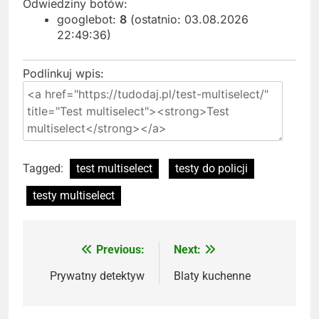
Odwiedziny botów:
googlebot:
8
(ostatnio: 03.08.2026
22:49:36)
Podlinkuj wpis:
Tagged:
test multiselect
testy do policji
testy multiselect
Previous:
Next:
Nawigacja
wpisu
Prywatny detektyw
Blaty kuchenne