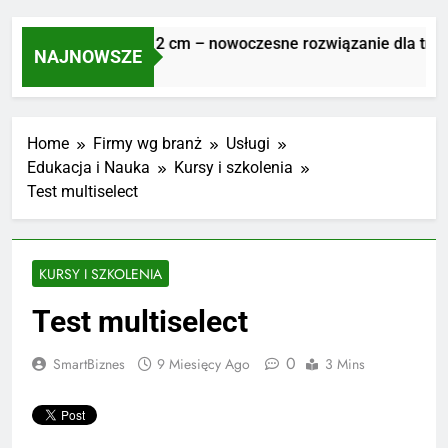
Płyty tarasowe 2 cm – nowoczesne rozwiązanie dla trwałe
NAJNOWSZE
1 Tydzień Ago
Home
Firmy wg branż
Usługi
Edukacja i Nauka
Kursy i szkolenia
Test multiselect
KURSY I SZKOLENIA
Test multiselect
0
SmartBiznes
9 Miesięcy Ago
3 Mins