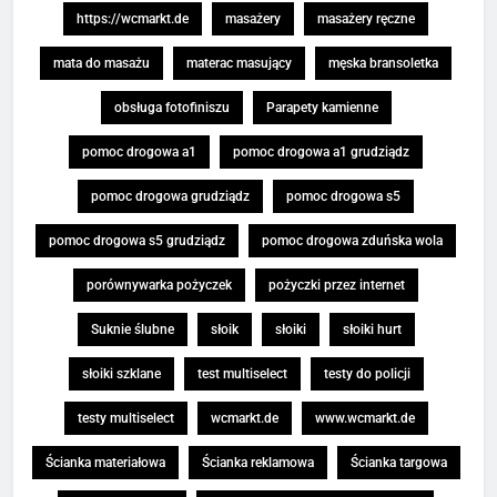
https://wcmarkt.de
masażery
masażery ręczne
mata do masażu
materac masujący
męska bransoletka
obsługa fotofiniszu
Parapety kamienne
pomoc drogowa a1
pomoc drogowa a1 grudziądz
pomoc drogowa grudziądz
pomoc drogowa s5
pomoc drogowa s5 grudziądz
pomoc drogowa zduńska wola
porównywarka pożyczek
pożyczki przez internet
Suknie ślubne
słoik
słoiki
słoiki hurt
słoiki szklane
test multiselect
testy do policji
testy multiselect
wcmarkt.de
www.wcmarkt.de
Ścianka materiałowa
Ścianka reklamowa
Ścianka targowa