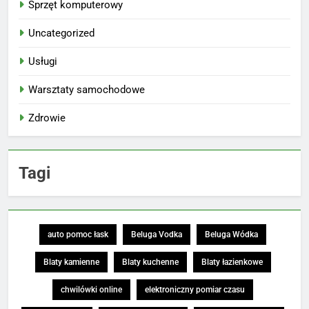
Sprzęt komputerowy
Uncategorized
Usługi
Warsztaty samochodowe
Zdrowie
Tagi
auto pomoc łask
Beluga Vodka
Beluga Wódka
Blaty kamienne
Blaty kuchenne
Blaty łazienkowe
chwilówki online
elektroniczny pomiar czasu