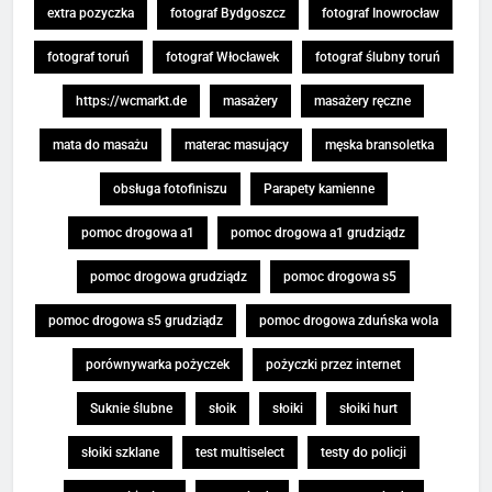
extra pozyczka
fotograf Bydgoszcz
fotograf Inowrocław
fotograf toruń
fotograf Włocławek
fotograf ślubny toruń
https://wcmarkt.de
masażery
masażery ręczne
mata do masażu
materac masujący
męska bransoletka
obsługa fotofiniszu
Parapety kamienne
pomoc drogowa a1
pomoc drogowa a1 grudziądz
pomoc drogowa grudziądz
pomoc drogowa s5
pomoc drogowa s5 grudziądz
pomoc drogowa zduńska wola
porównywarka pożyczek
pożyczki przez internet
Suknie ślubne
słoik
słoiki
słoiki hurt
słoiki szklane
test multiselect
testy do policji