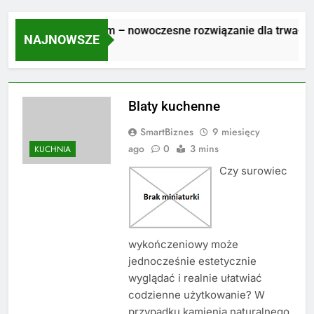
łyty tarasowe 2 cm – nowoczesne rozwiązanie dla trwałego i 
NAJNOWSZE
 Dni Ago
Blaty kuchenne
SmartBiznes
9 miesięcy
ago
0
3 mins
KUCHNIA
Czy surowiec
wykończeniowy może
jednocześnie estetycznie
wyglądać i realnie ułatwiać
codzienne użytkowanie? W
przypadku kamienia naturalnego