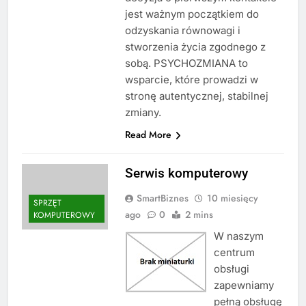
jest ważnym początkiem do
odzyskania równowagi i
stworzenia życia zgodnego z
sobą. PSYCHOZMIANA to
wsparcie, które prowadzi w
stronę autentycznej, stabilnej
zmiany.
Read More
Serwis komputerowy
SmartBiznes
10 miesięcy
SPRZĘT
ago
0
2 mins
KOMPUTEROWY
W naszym
centrum
obsługi
zapewniamy
pełną obsługę