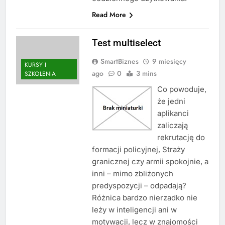
Read More
Test multiselect
SmartBiznes
9 miesięcy
KURSY I
ago
0
3 mins
SZKOLENIA
Co powoduje,
że jedni
aplikanci
zaliczają
rekrutację do
formacji policyjnej, Straży
granicznej czy armii spokojnie, a
inni – mimo zbliżonych
predyspozycji – odpadają?
Różnica bardzo nierzadko nie
leży w inteligencji ani w
motywacji, lecz w znajomości