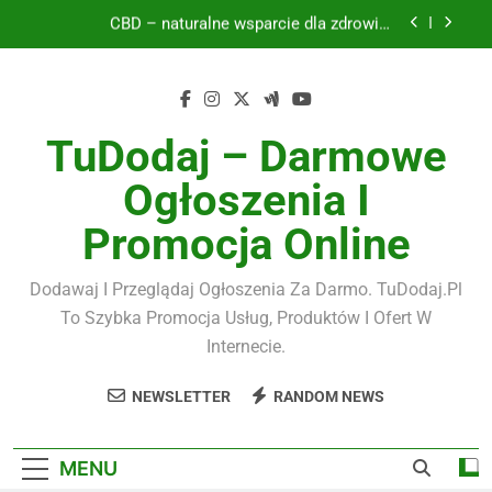
Skip
CBD – naturalne wsparcie dla zdrowia i
to
równowagi organizmu
content
Filmy i fotografia w erze cyfrowej – jak tworzyć,
przechowywać i udostępniać wartościowe
materiały wideo
Płyty tarasowe 2 cm – nowoczesne rozwiązanie
dla trwałego i estetycznego tarasu
TuDodaj – Darmowe
Naturalne kosmetyki – świadoma pielęgnacja w
Ogłoszenia I
zgodzie z naturą
CBD – naturalne wsparcie dla zdrowia i
Promocja Online
równowagi organizmu
Filmy i fotografia w erze cyfrowej – jak tworzyć,
przechowywać i udostępniać wartościowe
Dodawaj I Przeglądaj Ogłoszenia Za Darmo. TuDodaj.pl
materiały wideo
To Szybka Promocja Usług, Produktów I Ofert W
Internecie.
NEWSLETTER
RANDOM NEWS
MENU