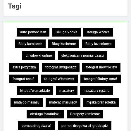
Tagi
auto pomoc łask
Beluga Vodka
Beluga Wódka
Blaty kamienne
Blaty kuchenne
Blaty łazienkowe
chwilówki online
elektroniczny pomiar czasu
extra pozyczka
fotograf Bydgoszcz
fotograf Inowrocław
fotograf toruń
fotograf Włocławek
fotograf ślubny toruń
https://wcmarkt.de
masażery
masażery ręczne
mata do masażu
materac masujący
męska bransoletka
obsługa fotofiniszu
Parapety kamienne
pomoc drogowa a1
pomoc drogowa a1 grudziądz