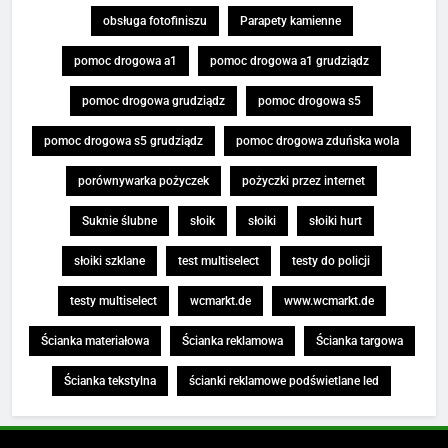
obsługa fotofiniszu
Parapety kamienne
pomoc drogowa a1
pomoc drogowa a1 grudziądz
pomoc drogowa grudziądz
pomoc drogowa s5
pomoc drogowa s5 grudziądz
pomoc drogowa zduńska wola
porównywarka pożyczek
pożyczki przez internet
Suknie ślubne
słoik
słoiki
słoiki hurt
słoiki szklane
test multiselect
testy do policji
testy multiselect
wcmarkt.de
www.wcmarkt.de
Ścianka materiałowa
Ścianka reklamowa
Ścianka targowa
Ścianka tekstylna
ścianki reklamowe podświetlane led