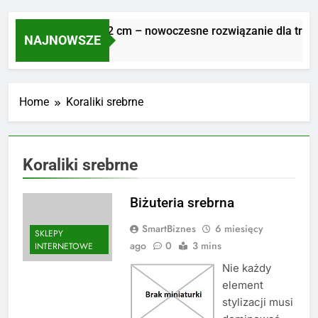
Płyty tarasowe 2 cm – nowoczesne rozwiązanie dla trwałe
NAJNOWSZE
1 Tydzień Ago
Home
Koraliki srebrne
Koraliki srebrne
Biżuteria srebrna
SmartBiznes
6 miesięcy
SKLEPY
ago
0
3 mins
INTERNETOWE
Nie każdy
element
stylizacji musi