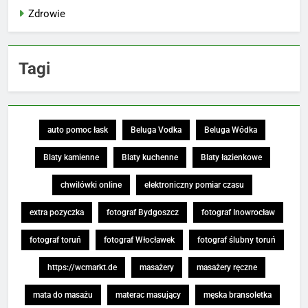
Zdrowie
Tagi
auto pomoc łask
Beluga Vodka
Beluga Wódka
Blaty kamienne
Blaty kuchenne
Blaty łazienkowe
chwilówki online
elektroniczny pomiar czasu
extra pozyczka
fotograf Bydgoszcz
fotograf Inowrocław
fotograf toruń
fotograf Włocławek
fotograf ślubny toruń
https://wcmarkt.de
masażery
masażery ręczne
mata do masażu
materac masujący
męska bransoletka