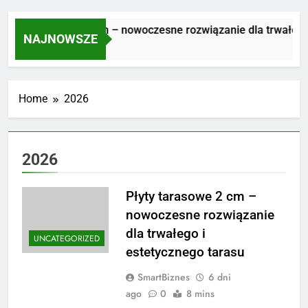
łyty tarasowe 2 cm – nowoczesne rozwiązanie dla trwałego i 
NAJNOWSZE
 Dni Ago
Home
2026
2026
Płyty tarasowe 2 cm –
nowoczesne rozwiązanie
dla trwałego i
UNCATEGORIZED
estetycznego tarasu
SmartBiznes
6 dni
ago
0
8 mins