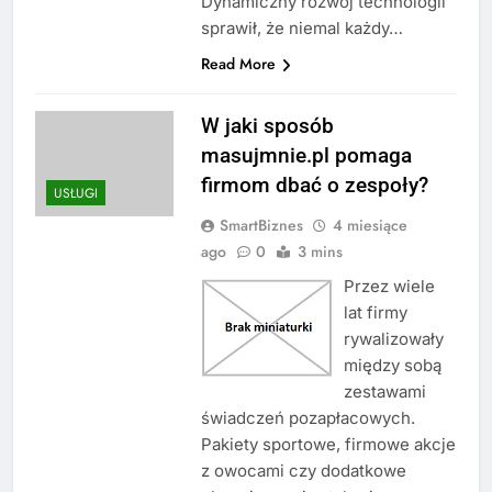
Dynamiczny rozwój technologii
sprawił, że niemal każdy…
Read More
W jaki sposób
masujmnie.pl pomaga
firmom dbać o zespoły?
USŁUGI
SmartBiznes
4 miesiące
ago
0
3 mins
Przez wiele
lat firmy
rywalizowały
między sobą
zestawami
świadczeń pozapłacowych.
Pakiety sportowe, firmowe akcje
z owocami czy dodatkowe