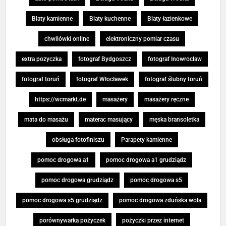
Blaty kamienne
Blaty kuchenne
Blaty łazienkowe
chwilówki online
elektroniczny pomiar czasu
extra pozyczka
fotograf Bydgoszcz
fotograf Inowrocław
fotograf toruń
fotograf Włocławek
fotograf ślubny toruń
https://wcmarkt.de
masażery
masażery ręczne
mata do masażu
materac masujący
męska bransoletka
obsługa fotofiniszu
Parapety kamienne
pomoc drogowa a1
pomoc drogowa a1 grudziądz
pomoc drogowa grudziądz
pomoc drogowa s5
pomoc drogowa s5 grudziądz
pomoc drogowa zduńska wola
porównywarka pożyczek
pożyczki przez internet