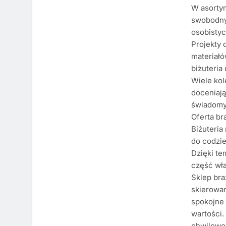
W asortym
swobodny 
osobistyc
Projekty 
materiałó
biżuteria
Wiele kol
doceniaj
świadomy
Oferta br
Biżuteria
do codzie
Dzięki te
część wła
Sklep bra
skierowan
spokojne 
wartości.
chwilowe