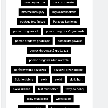
masażery ręczne
mata do masażu
materac masujący
męska bransoletka
obsługa fotofiniszu
Parapety kamienne
pomoc drogowa a1
pomoc drogowa a1 grudziądz
pomoc drogowa grudziądz
pomoc drogowa s5
pomoc drogowa s5 grudziądz
pomoc drogowa zduńska wola
porównywarka pożyczek
pożyczki przez internet
Suknie ślubne
słoik
słoiki
słoiki hurt
słoiki szklane
test multiselect
testy do policji
testy multiselect
wcmarkt.de