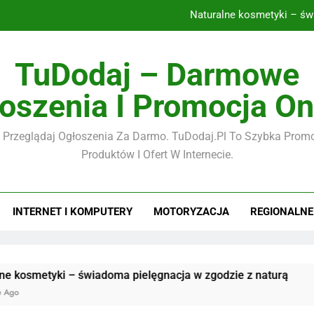
Naturalne kosmetyki – św
CBD – naturalne wspar
TuDodaj – Darmowe
ilmy i fotografia w erze cyfrowej – jak tworzyć, przechowywać i u
oszenia I Promocja On
Płyty tarasowe 2 cm – nowoczesne rozwiązan
 Przeglądaj Ogłoszenia Za Darmo. TuDodaj.pl To Szybka Promo
Naturalne kosmetyki – św
Produktów I Ofert W Internecie.
CBD – naturalne wspar
ilmy i fotografia w erze cyfrowej – jak tworzyć, przechowywać i u
INTERNET I KOMPUTERY
MOTORYZACJA
REGIONALNE
yki – świadoma pielęgnacja w zgodzie z naturą
CBD – na
3 Miesiące