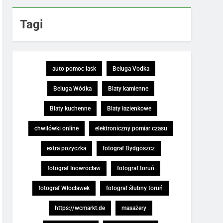
Tagi
auto pomoc łask
Beluga Vodka
Beluga Wódka
Blaty kamienne
Blaty kuchenne
Blaty łazienkowe
chwilówki online
elektroniczny pomiar czasu
extra pozyczka
fotograf Bydgoszcz
fotograf Inowrocław
fotograf toruń
fotograf Włocławek
fotograf ślubny toruń
https://wcmarkt.de
masażery