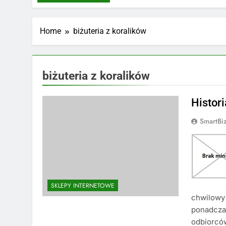
Home
biżuteria z koralików
biżuteria z koralików
Histori
SmartBi
SKLEPY INTERNETOWE
chwilowy 
ponadczas
odbiorcó