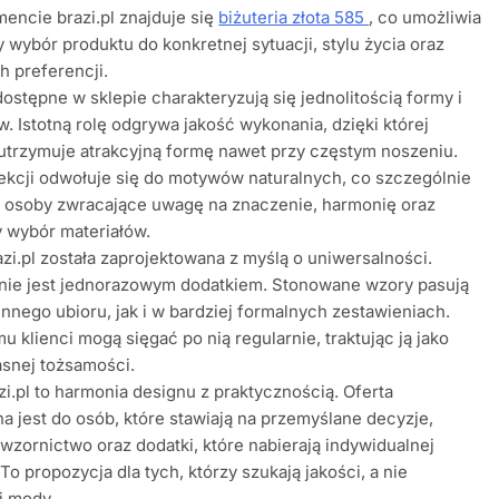
encie brazi.pl znajduje się
biżuteria złota 585
, co umożliwia
wybór produktu do konkretnej sytuacji, stylu życia oraz
h preferencji.
dostępne w sklepie charakteryzują się jednolitością formy i
w. Istotną rolę odgrywa jakość wykonania, dzięki której
 utrzymuje atrakcyjną formę nawet przy częstym noszeniu.
ekcji odwołuje się do motywów naturalnych, co szczególnie
ą osoby zwracające uwagę na znaczenie, harmonię oraz
 wybór materiałów.
azi.pl została zaprojektowana z myślą o uniwersalności.
 nie jest jednorazowym dodatkiem. Stonowane wzory pasują
nnego ubioru, jak i w bardziej formalnych zestawieniach.
mu klienci mogą sięgać po nią regularnie, traktując ją jako
snej tożsamości.
zi.pl to harmonia designu z praktycznością. Oferta
a jest do osób, które stawiają na przemyślane decyzje,
wzornictwo oraz dodatki, które nabierają indywidualnej
 To propozycja dla tych, którzy szukają jakości, a nie
j mody.