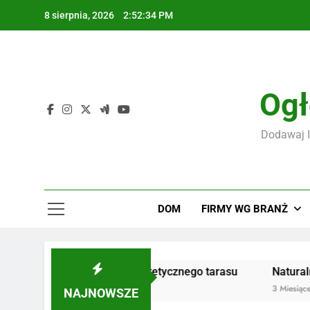
Skip
8 sierpnia, 2026
2:52:35 PM
to
content
F
Ogł
Dodawaj I
F
DOM
FIRMY WG BRANŻ
e dla trwałego i estetycznego tarasu
Naturalne kosmet
3 Miesiące Ago
NAJNOWSZE